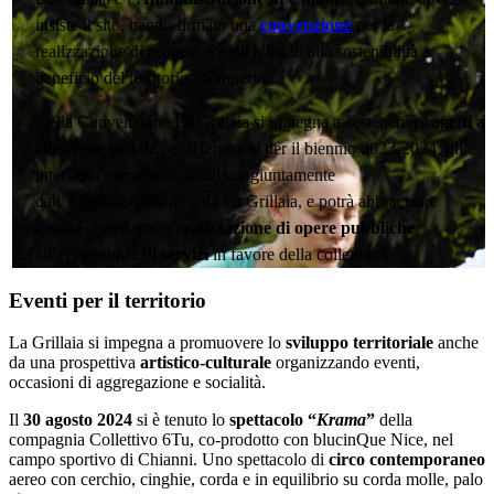
insiste il sito, hanno firmato una
convenzione
per la
realizzazione di progetti sociali e legati alla sostenibilità a
beneficio del territorio chiannerino.
Nella Convenzione La Grillaia si impegna a sostenere
progetti a
rilevanza sociale
per il territorio per il biennio 2023-2024: gli
interventi verranno stabiliti congiuntamente
dall’Amministrazione e da La Grillaia, e potrà abbracciare
diversi ambiti, dalla
realizzazione di opere pubbliche
all’
erogazione di servizi
in favore della collettività.
Eventi per il territorio
La Grillaia si impegna a promuovere lo
sviluppo territoriale
anche
da una prospettiva
artistico-culturale
organizzando eventi,
occasioni di aggregazione e socialità.
Il
30 agosto 2024
si è tenuto lo
spettacolo “
Krama
”
della
compagnia Collettivo 6Tu, co-prodotto con blucinQue Nice, nel
campo sportivo di Chianni. Uno spettacolo di
circo contemporaneo
aereo con cerchio, cinghie, corda e in equilibrio su corda molle, palo